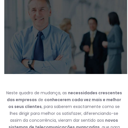
Neste quadro de mudança, as
necessidades crescentes
das empresas
de
conhecerem cada vez mais e melhor
os seus clientes
, para saberem exactamente como se
lhes dirigir para melhor os satisfazer, diferenciando-se
assim da concorrência, vieram dar sentido aos
novos
sistemas de telecomunicações avançadas
, que para