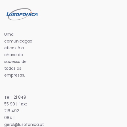
Uma
comunicação
eficaz é a
chave do
sucesso de
todas as
empresas.
Tel.
: 21 849
55 90 |
Fax:
218 492
084 |
geral@lusofonica.pt