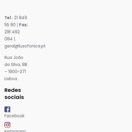
Tel.
: 21 849
55 90 |
Fax:
218 492
084 |
geral@lusofonica.pt
Rua João
da Silva, 8B
– 1900-271
Lisboa
Redes
sociais
Facebook
Instagram