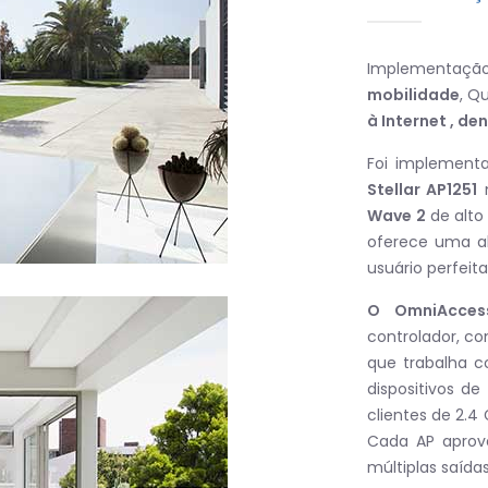
Implementaçã
mobilidade
, Q
à Internet , de
Foi implement
Stellar AP1251
m
Wave
2
de alt
oferece uma al
usuário perfeita
O OmniAcces
controlador, co
que trabalha 
dispositivos d
clientes de 2.4
Cada AP aprove
múltiplas saída