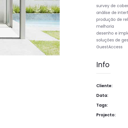
survey de cober
análise de inter
produção de re
melhoria
desenho e impl
soluções de ge
GuestAccess
Info
Cliente:
Data:
Tags:
Projecto: