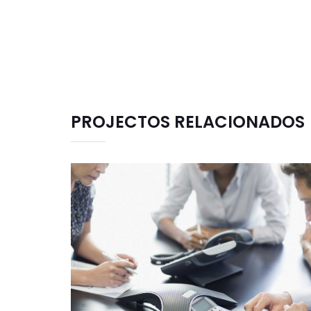
PROJECTOS RELACIONADOS
CENTRAL TELEFÓNICA ALCATEL
Data Center
Fibra Óptica
Sistema de Som
Telecomunicações
Vídeo Vigilância
Wireless