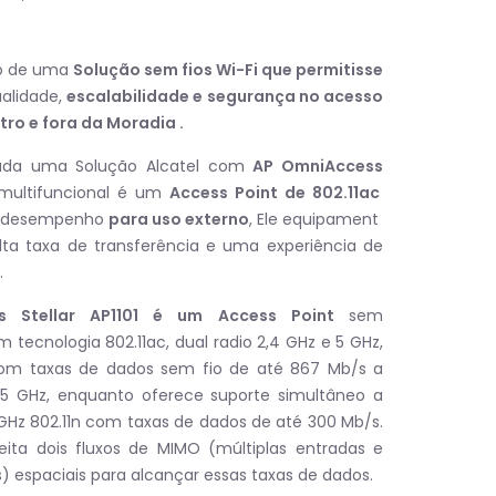
o de uma
Solução sem fios Wi-Fi que permitisse
ualidade,
escalabilidade e segurança no acesso
ntro e fora da Moradia .
ada uma Solução Alcatel com
AP
OmniAccess
ultifuncional é um
Access Point de 802.11ac
o desempenho
para uso externo
, Ele equipament
ta taxa de transferência e uma experiência de
.
s Stellar AP1101 é um Access Point
sem
m tecnologia 802.11ac, dual radio 2,4 GHz e 5 GHz,
com taxas de dados sem fio de até 867 Mb/s a
e 5 GHz, enquanto oferece suporte simultâneo a
 GHz 802.11n com taxas de dados de até 300 Mb/s.
ita dois fluxos de MIMO (múltiplas entradas e
s) espaciais para alcançar essas taxas de dados.