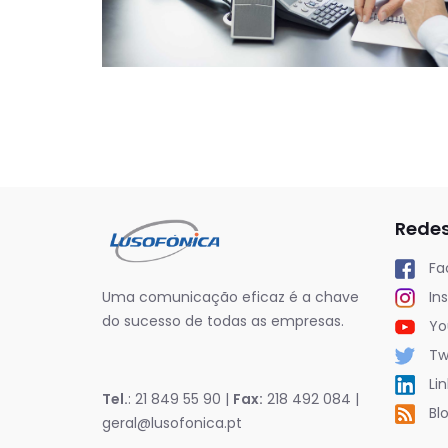
Redes
Fa
Uma comunicação eficaz é a chave
In
do sucesso de todas as empresas.
Yo
Twi
Lin
Tel.
: 21 849 55 90 |
Fax:
218 492 084 |
Bl
geral@lusofonica.pt